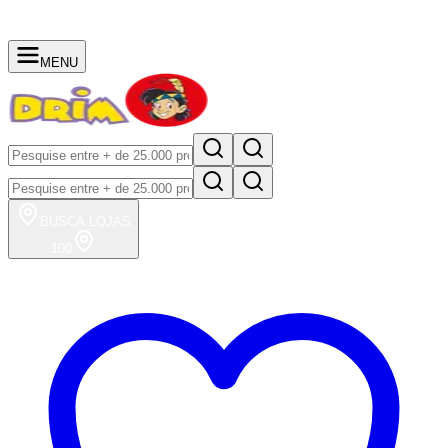
MENU
BUSCA
LOJAS
100