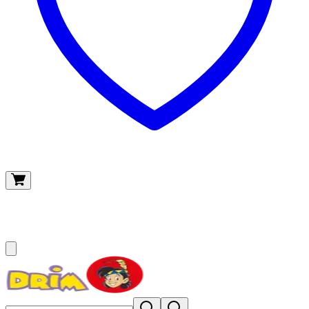
O meu carrinho
(
0
)