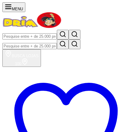
MENU
BUSCA
LOJAS
100