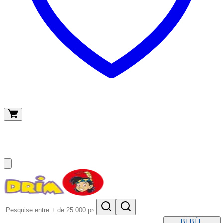
O meu carrinho
(
0
)
BEBÉ
E