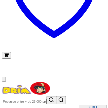
O meu carrinho
(
0
)
BEBÉ
E