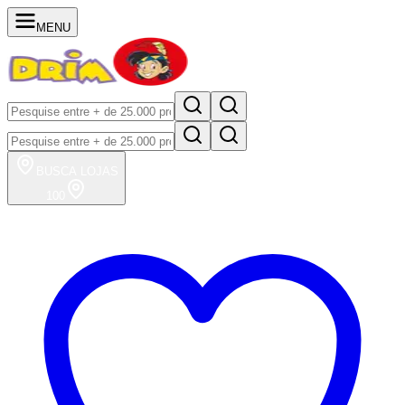
MENU
BUSCA
LOJAS
100