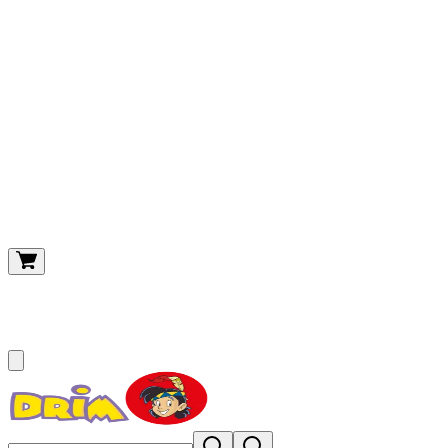
O meu carrinho
(
0
)