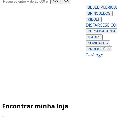
BEBÉ
E PUERICU
BRINQUEDOS
KIDULT
DISFARCES
E C
PERSONAGENS
E
IDADES
NOVIDADES
PROMOÇÕES
Catálogo
Encontrar minha loja