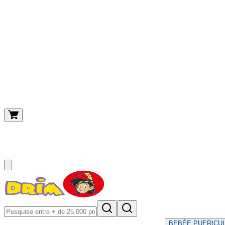
O meu carrinho
(
0
)
BEBÉ
E PUERICU