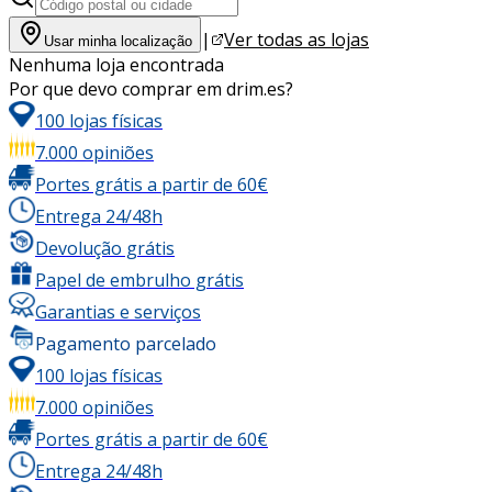
|
Ver todas as lojas
Usar minha localização
Nenhuma loja encontrada
Por que devo comprar em drim.es?
100 lojas físicas
7.000 opiniões
Portes grátis a partir de 60€
Entrega 24/48h
Devolução grátis
Papel de embrulho grátis
Garantias e serviços
Pagamento parcelado
100 lojas físicas
7.000 opiniões
Portes grátis a partir de 60€
Entrega 24/48h