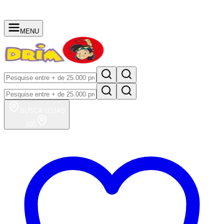
MENU
BUSCA
LOJAS
100