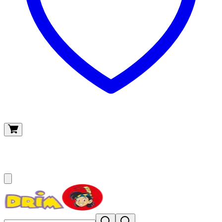
O meu carrinho
(
0
)