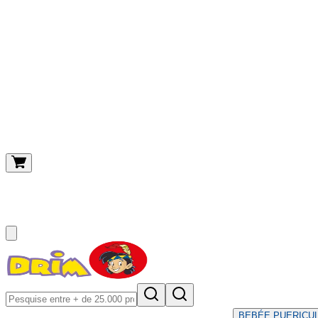
O meu carrinho
(
0
)
BEBÉ
E PUERICU