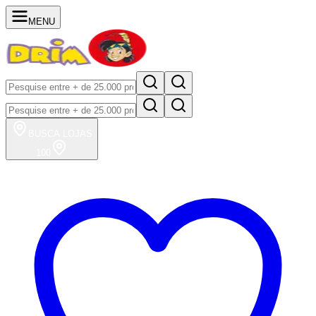
MENU
BUSCA
LOJAS
100