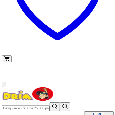
O meu carrinho
(
0
)
BEBÉ
E