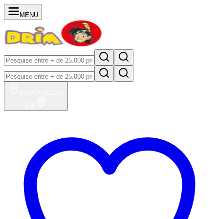
MENU
BUSCA
LOJAS
100