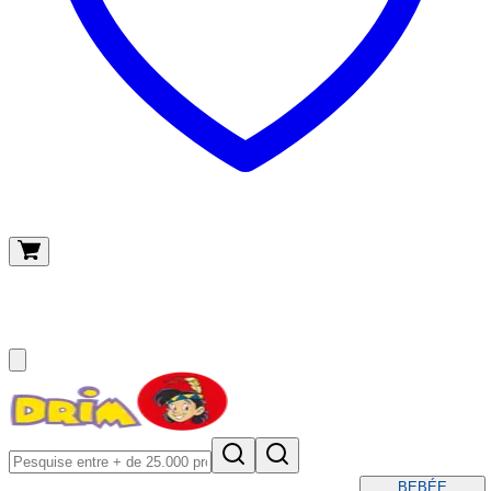
O meu carrinho
(
0
)
BEBÉ
E