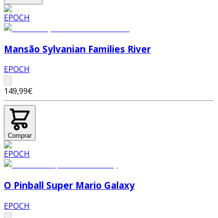
Mansão Sylvanian Families River
EPOCH
149,99€
Comprar
O Pinball Super Mario Galaxy
EPOCH