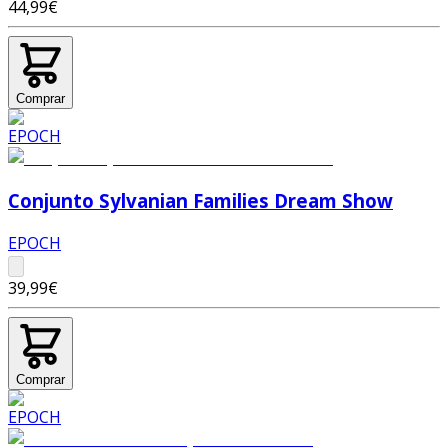
44,99€
Comprar
Conjunto Sylvanian Families Dream Show
EPOCH
39,99€
Comprar