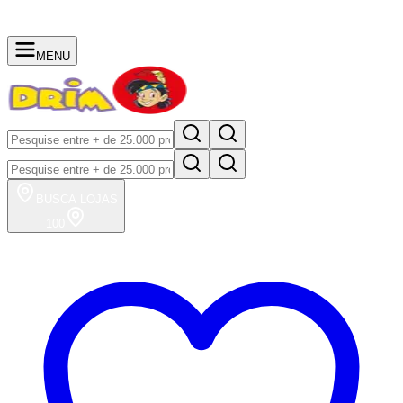
MENU
BUSCA
LOJAS
100