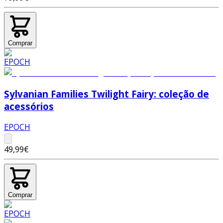
Comprar
Sylvanian Families Twilight Fairy: coleção de
acessórios
EPOCH
49,99€
Comprar