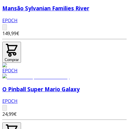
Mansão Sylvanian Families River
EPOCH
149,99€
Comprar
O Pinball Super Mario Galaxy
EPOCH
24,99€