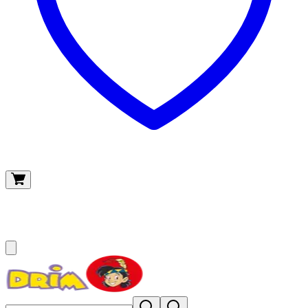
O meu carrinho
(
0
)