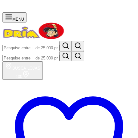
MENU
BUSCA
LOJAS
100