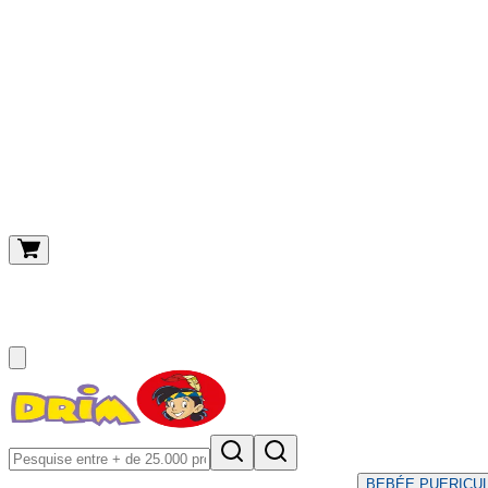
O meu carrinho
(
0
)
BEBÉ
E PUERICU