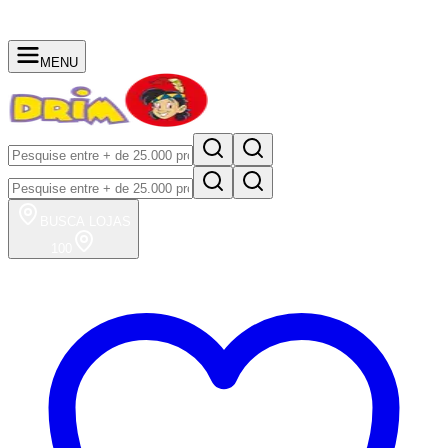
MENU
BUSCA
LOJAS
100