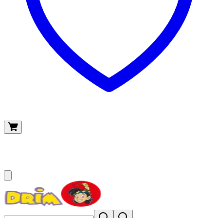
O meu carrinho
(
0
)