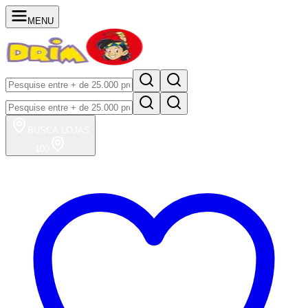
MENU
BUSCA
LOJAS
100