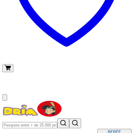
O meu carrinho
(
0
)
BEBÉ
E