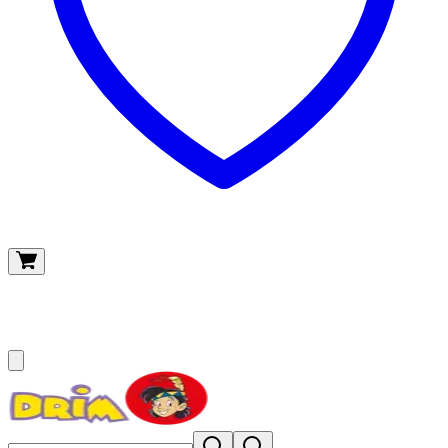
O meu carrinho
(
0
)