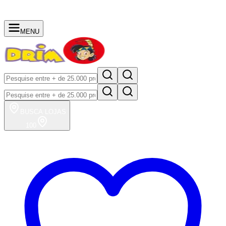
MENU
BUSCA
LOJAS
100