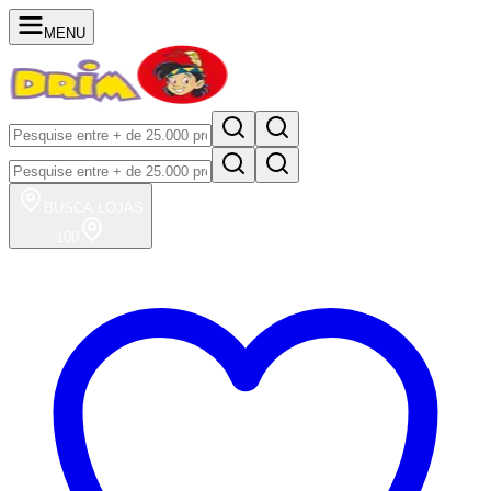
MENU
BUSCA
LOJAS
100