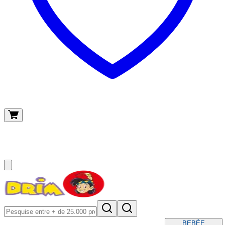
O meu carrinho
(
0
)
BEBÉ
E