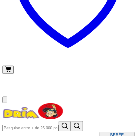
O meu carrinho
(
0
)
BEBÉ
E