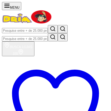
MENU
BUSCA
LOJAS
100