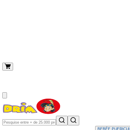
O meu carrinho
(
0
)
BEBÉ
E PUERICU