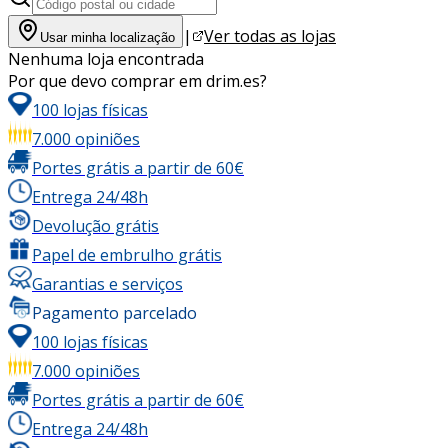
|
Ver todas as lojas
Usar minha localização
Nenhuma loja encontrada
Por que devo comprar em drim.es?
100 lojas físicas
7.000 opiniões
Portes grátis a partir de 60€
Entrega 24/48h
Devolução grátis
Papel de embrulho grátis
Garantias e serviços
Pagamento parcelado
100 lojas físicas
7.000 opiniões
Portes grátis a partir de 60€
Entrega 24/48h