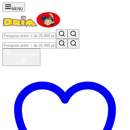
MENU
BUSCA
LOJAS
100