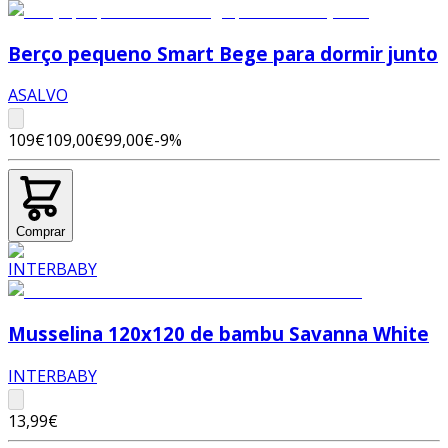
Berço pequeno Smart Bege para dormir junto
ASALVO
109€
109,00€
99,00€
-
9
%
Comprar
Musselina 120x120 de bambu Savanna White
INTERBABY
13,99€