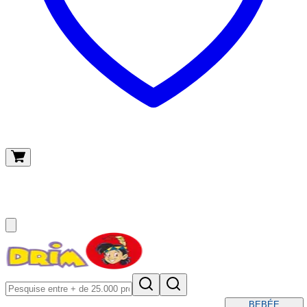
O meu carrinho
(
0
)
BEBÉ
E