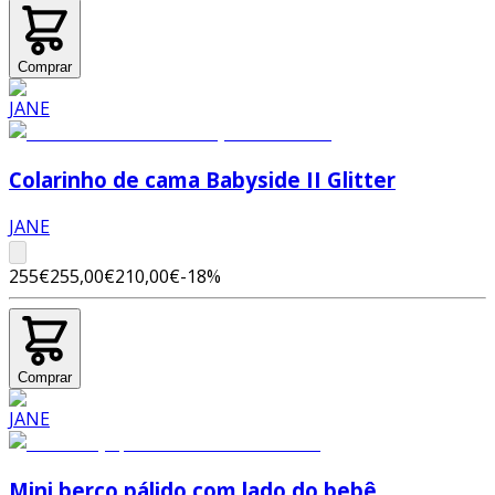
Comprar
Colarinho de cama Babyside II Glitter
JANE
255€
255,00€
210,00€
-
18
%
Comprar
Mini berço pálido com lado do bebê