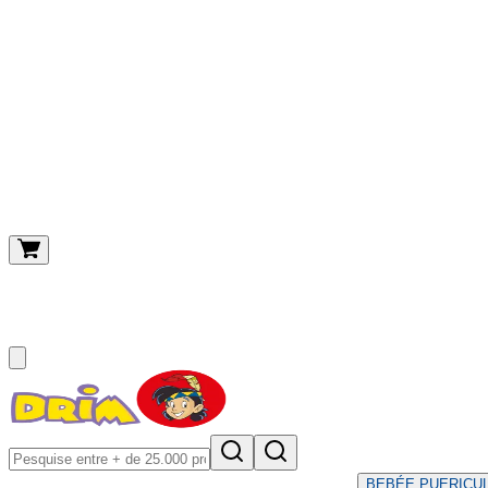
O meu carrinho
(
0
)
BEBÉ
E PUERICU