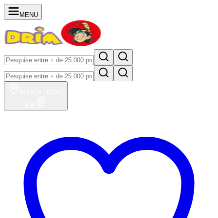
MENU
BUSCA
LOJAS
100