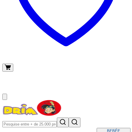
O meu carrinho
(
0
)
BEBÉ
E