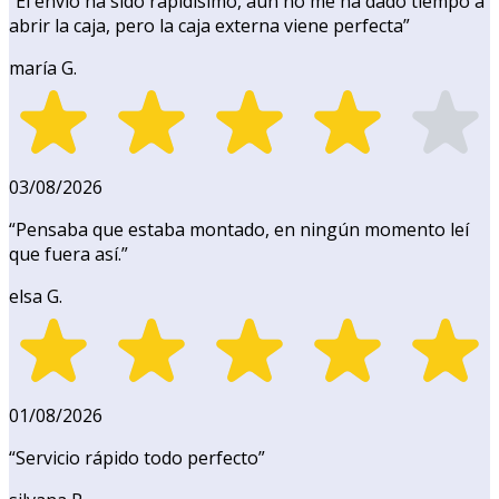
“
El envío ha sido rapidísimo, aún no me ha dado tiempo a
abrir la caja, pero la caja externa viene perfecta
”
maría G.
03/08/2026
“
Pensaba que estaba montado, en ningún momento leí
que fuera así.
”
elsa G.
01/08/2026
“
Servicio rápido todo perfecto
”