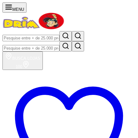
MENU
BUSCA
LOJAS
100