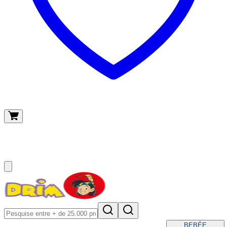
O meu carrinho
(
0
)
BEBÉ
E