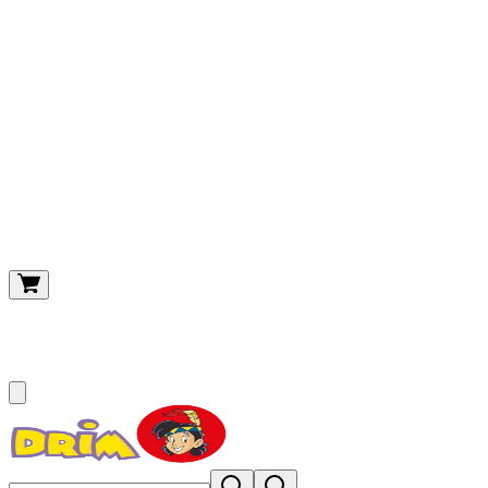
O meu carrinho
(
0
)