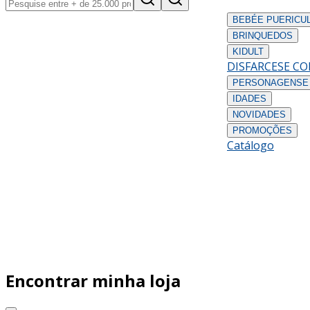
BEBÉ
E PUERICU
BRINQUEDOS
KIDULT
DISFARCES
E C
PERSONAGENS
E
IDADES
NOVIDADES
PROMOÇÕES
Catálogo
Encontrar minha loja