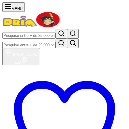
MENU
BUSCA
LOJAS
100