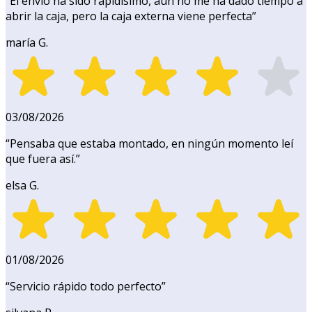
“
El envío ha sido rapidísimo, aún no me ha dado tiempo a
abrir la caja, pero la caja externa viene perfecta
”
maría G.
03/08/2026
“
Pensaba que estaba montado, en ningún momento leí
que fuera así.
”
elsa G.
01/08/2026
“
Servicio rápido todo perfecto
”