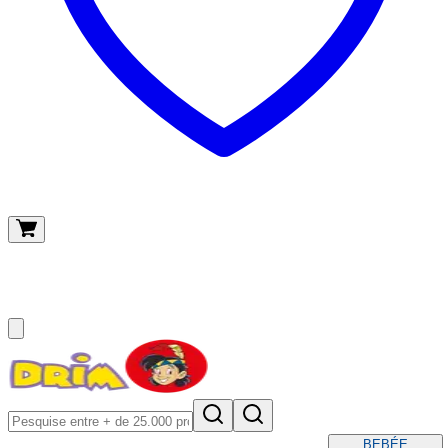
O meu carrinho
(
0
)
BEBÉ
E