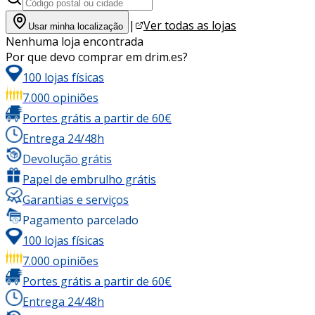
|
Ver todas as lojas
Usar minha localização
Nenhuma loja encontrada
Por que devo comprar em drim.es?
100 lojas físicas
7.000 opiniões
Portes grátis a partir de 60€
Entrega 24/48h
Devolução grátis
Papel de embrulho grátis
Garantias e serviços
Pagamento parcelado
100 lojas físicas
7.000 opiniões
Portes grátis a partir de 60€
Entrega 24/48h