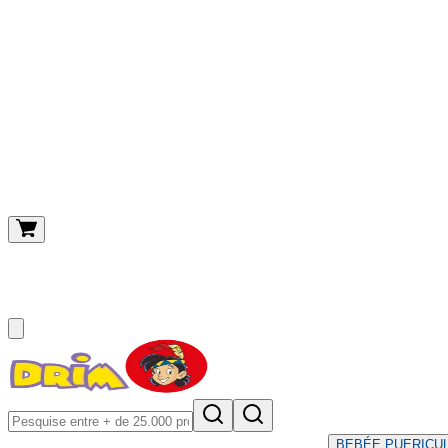
O meu carrinho
(
0
)
BEBÉ
E PUERICU