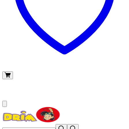
O meu carrinho
(
0
)