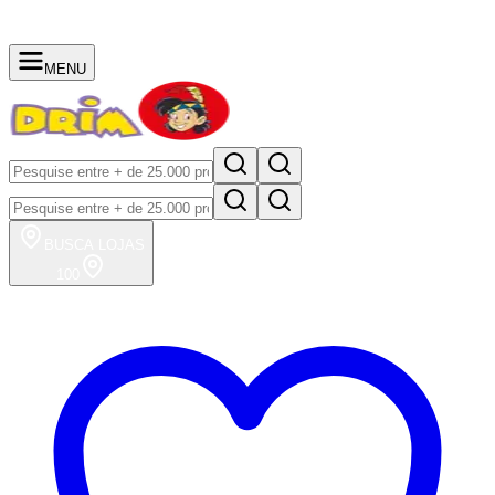
MENU
BUSCA
LOJAS
100