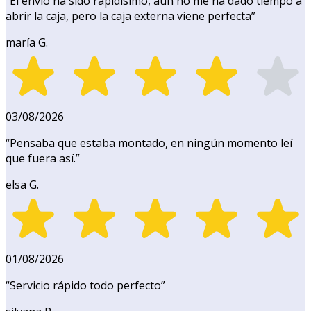
“
El envío ha sido rapidísimo, aún no me ha dado tiempo a
abrir la caja, pero la caja externa viene perfecta
”
maría G.
03/08/2026
“
Pensaba que estaba montado, en ningún momento leí
que fuera así.
”
elsa G.
01/08/2026
“
Servicio rápido todo perfecto
”