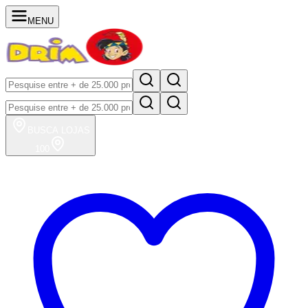
MENU
BUSCA
LOJAS
100