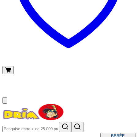
O meu carrinho
(
0
)
BEBÉ
E