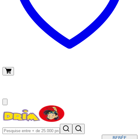
O meu carrinho
(
0
)
BEBÉ
E