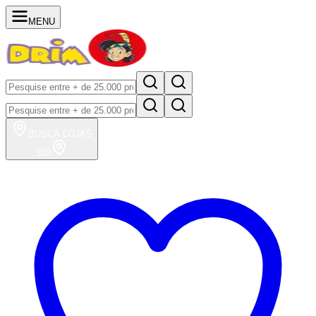
MENU
BUSCA
LOJAS
100