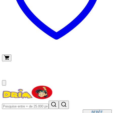
O meu carrinho
(
0
)
BEBÉ
E