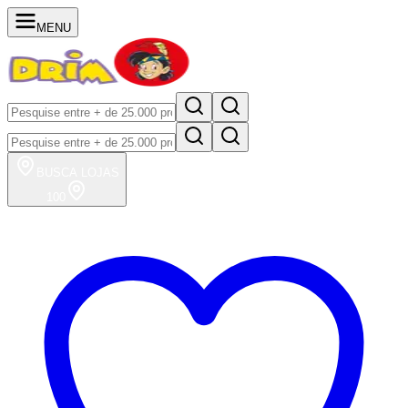
MENU
BUSCA
LOJAS
100