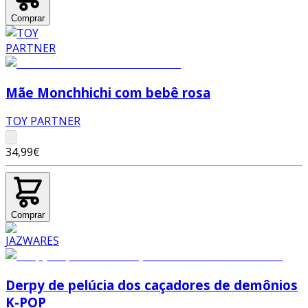
Comprar
Mãe Monchhichi com bebê rosa
TOY PARTNER
34,99€
Comprar
Derpy de pelúcia dos caçadores de demônios
K-POP