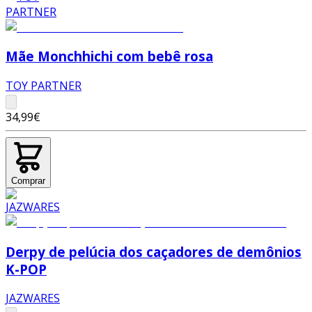
Mãe Monchhichi com bebê rosa
TOY PARTNER
34,99€
Comprar
Derpy de pelúcia dos caçadores de demônios
K-POP
JAZWARES