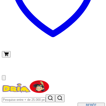
O meu carrinho
(
0
)
BEBÉ
E