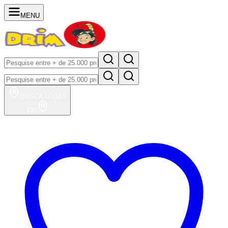
MENU
BUSCA
LOJAS
100