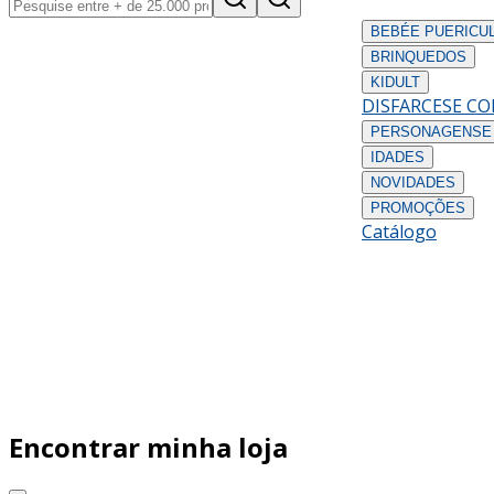
BEBÉ
E PUERICU
BRINQUEDOS
KIDULT
DISFARCES
E C
PERSONAGENS
E
IDADES
NOVIDADES
PROMOÇÕES
Catálogo
Encontrar minha loja