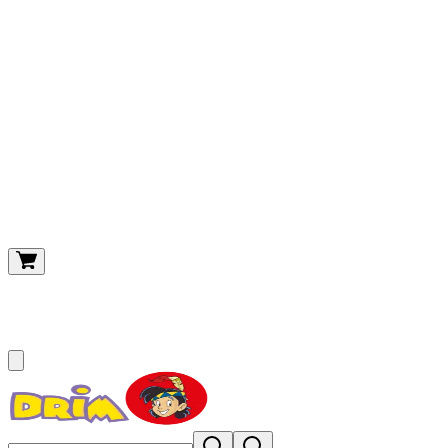
O meu carrinho
(
0
)