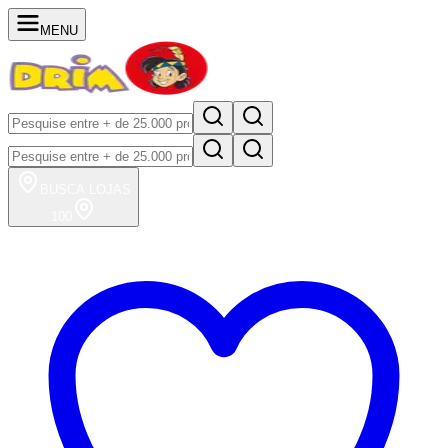
MENU
BUSCA
LOJAS
100