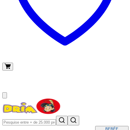
O meu carrinho
(
0
)
BEBÉ
E