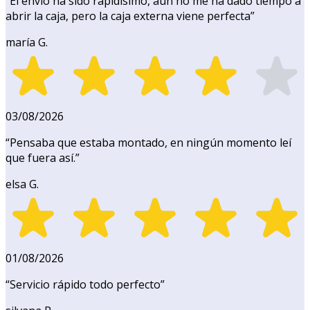
“
El envío ha sido rapidísimo, aún no me ha dado tiempo a
abrir la caja, pero la caja externa viene perfecta
”
maría G.
03/08/2026
“
Pensaba que estaba montado, en ningún momento leí
que fuera así.
”
elsa G.
01/08/2026
“
Servicio rápido todo perfecto
”