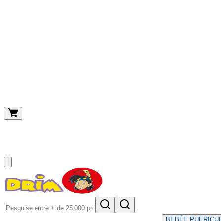
O meu carrinho
(
0
)
BEBÉ
E PUERICU