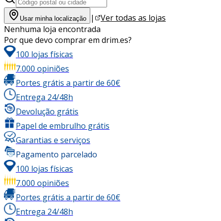
|
Ver todas as lojas
Usar minha localização
Nenhuma loja encontrada
Por que devo comprar em drim.es?
100 lojas físicas
7.000 opiniões
Portes grátis a partir de 60€
Entrega 24/48h
Devolução grátis
Papel de embrulho grátis
Garantias e serviços
Pagamento parcelado
100 lojas físicas
7.000 opiniões
Portes grátis a partir de 60€
Entrega 24/48h