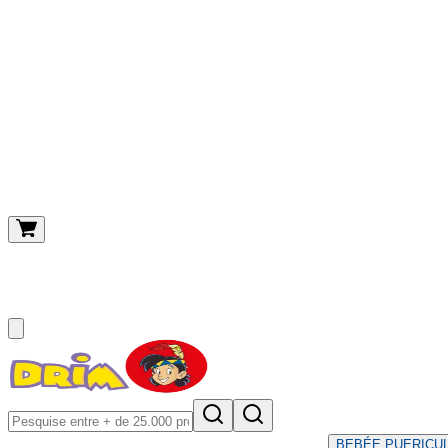
O meu carrinho
(
0
)
BEBÉ
E PUERICU