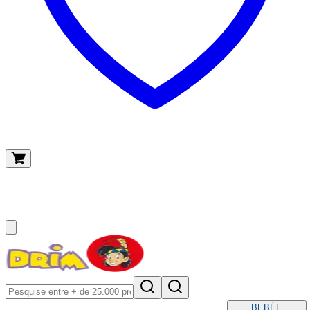
O meu carrinho
(
0
)
BEBÉ
E