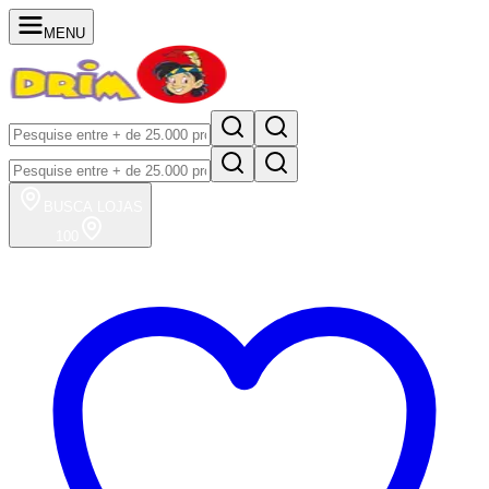
MENU
BUSCA
LOJAS
100