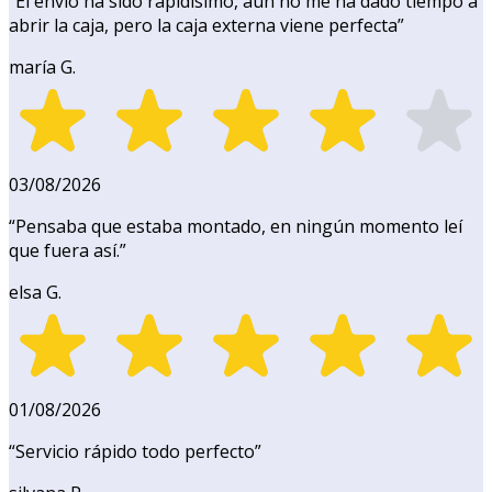
“
El envío ha sido rapidísimo, aún no me ha dado tiempo a
abrir la caja, pero la caja externa viene perfecta
”
maría G.
03/08/2026
“
Pensaba que estaba montado, en ningún momento leí
que fuera así.
”
elsa G.
01/08/2026
“
Servicio rápido todo perfecto
”