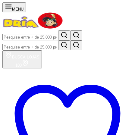
MENU
BUSCA
LOJAS
100