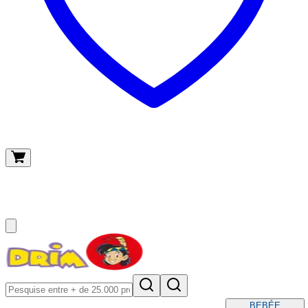
O meu carrinho
(
0
)
BEBÉ
E