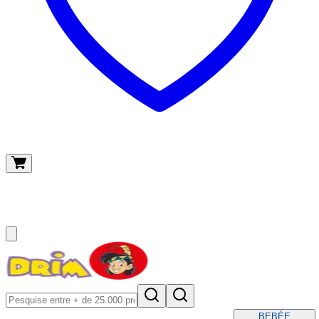
O meu carrinho
(
0
)
BEBÉ
E