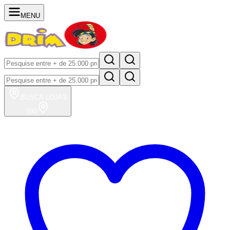
MENU
BUSCA
LOJAS
100