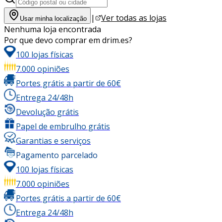
|
Ver todas as lojas
Usar minha localização
Nenhuma loja encontrada
Por que devo comprar em drim.es?
100 lojas físicas
7.000 opiniões
Portes grátis a partir de 60€
Entrega 24/48h
Devolução grátis
Papel de embrulho grátis
Garantias e serviços
Pagamento parcelado
100 lojas físicas
7.000 opiniões
Portes grátis a partir de 60€
Entrega 24/48h