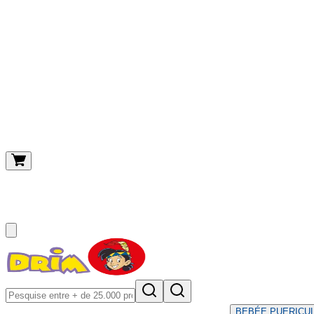
O meu carrinho
(
0
)
BEBÉ
E PUERICU