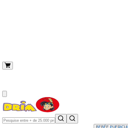
O meu carrinho
(
0
)
BEBÉ
E PUERICU