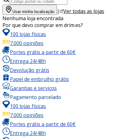
|
Ver todas as lojas
Usar minha localização
Nenhuma loja encontrada
Por que devo comprar em drim.es?
100 lojas físicas
7.000 opiniões
Portes grátis a partir de 60€
Entrega 24/48h
Devolução grátis
Papel de embrulho grátis
Garantias e serviços
Pagamento parcelado
100 lojas físicas
7.000 opiniões
Portes grátis a partir de 60€
Entrega 24/48h