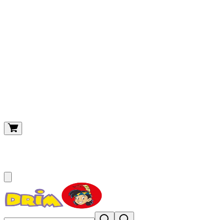
O meu carrinho
(
0
)