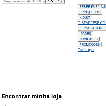
BEBÉ
E PUERICU
BRINQUEDOS
KIDULT
DISFARCES
E C
PERSONAGENS
E
IDADES
NOVIDADES
PROMOÇÕES
Catálogo
Encontrar minha loja