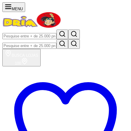
MENU
BUSCA
LOJAS
100