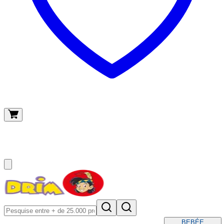
O meu carrinho
(
0
)
BEBÉ
E