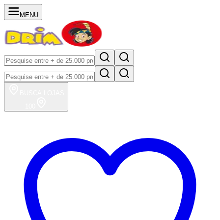
MENU
BUSCA
LOJAS
100