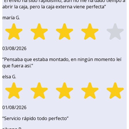
“
El envío ha sido rapidísimo, aún no me ha dado tiempo a
abrir la caja, pero la caja externa viene perfecta
”
maría G.
03/08/2026
“
Pensaba que estaba montado, en ningún momento leí
que fuera así.
”
elsa G.
01/08/2026
“
Servicio rápido todo perfecto
”