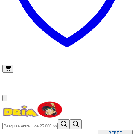
O meu carrinho
(
0
)
BEBÉ
E