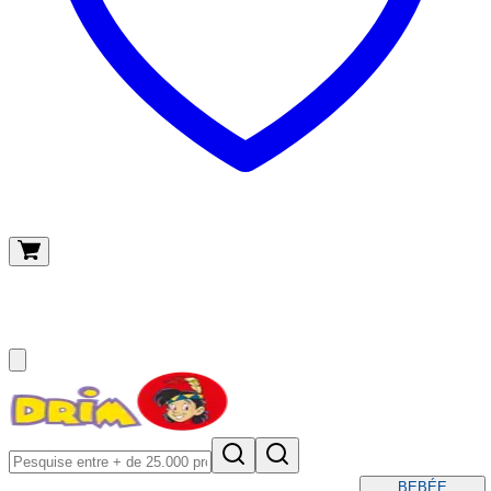
O meu carrinho
(
0
)
BEBÉ
E