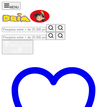
MENU
BUSCA
LOJAS
100