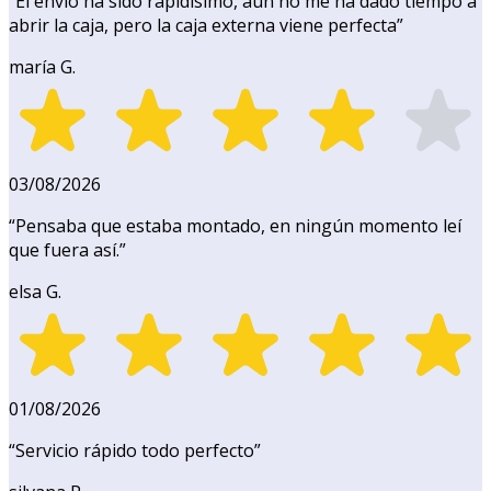
“
El envío ha sido rapidísimo, aún no me ha dado tiempo a
abrir la caja, pero la caja externa viene perfecta
”
maría G.
03/08/2026
“
Pensaba que estaba montado, en ningún momento leí
que fuera así.
”
elsa G.
01/08/2026
“
Servicio rápido todo perfecto
”