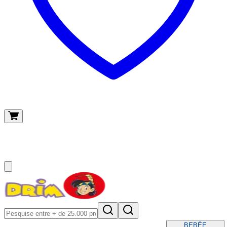
O meu carrinho
(
0
)
BEBÉ
E