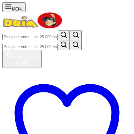
MENU
BUSCA
LOJAS
100