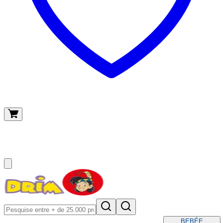
O meu carrinho
(
0
)
BEBÉ
E