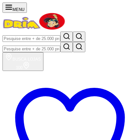
MENU
BUSCA
LOJAS
100