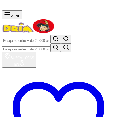
MENU
BUSCA
LOJAS
100