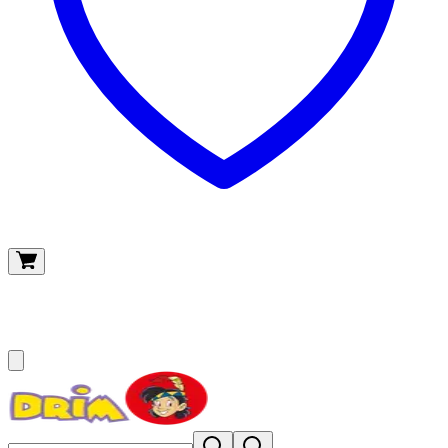
O meu carrinho
(
0
)