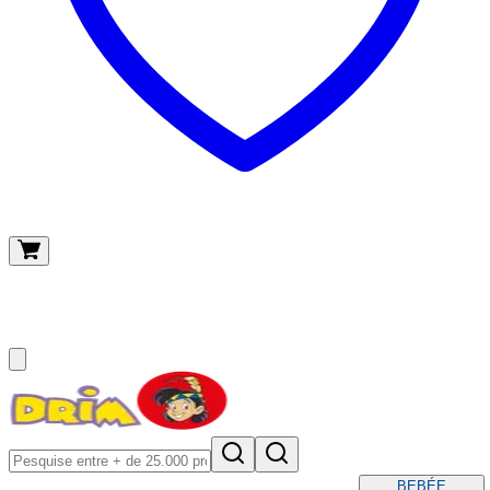
O meu carrinho
(
0
)
BEBÉ
E