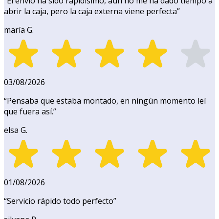
“
El envío ha sido rapidísimo, aún no me ha dado tiempo a
abrir la caja, pero la caja externa viene perfecta
”
maría G.
03/08/2026
“
Pensaba que estaba montado, en ningún momento leí
que fuera así.
”
elsa G.
01/08/2026
“
Servicio rápido todo perfecto
”