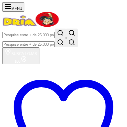
MENU
BUSCA
LOJAS
100