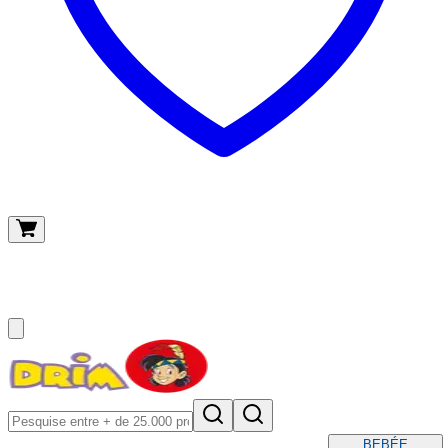
O meu carrinho
(
0
)
BEBÉ
E