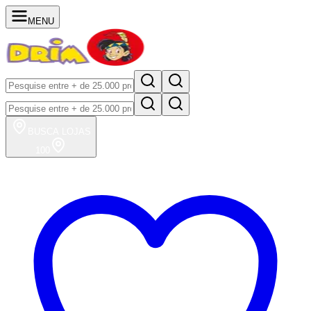
MENU
BUSCA
LOJAS
100