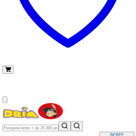
O meu carrinho
(
0
)
BEBÉ
E