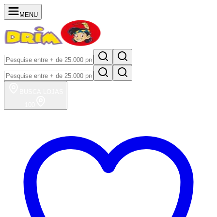
MENU
BUSCA
LOJAS
100