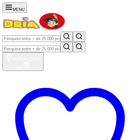
MENU
BUSCA
LOJAS
100