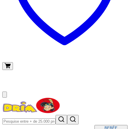
O meu carrinho
(
0
)
BEBÉ
E