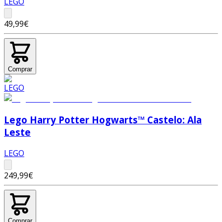
LEGO
49,99€
Comprar
Lego Harry Potter Hogwarts™ Castelo: Ala
Leste
LEGO
249,99€
Comprar